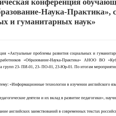
тическая конференция обучающ
бразование-Наука-Практика», 
ых и гуманитарных наук»
я «Актуальные проблемы развития социальных и гуманитарны
 работников «Образование-Наука-Практика» АНОО ВО «Куб
а групп 23- ПИ-01, 23- ПО-01, 23-Юр-01. По итогам мероприяти
 тему: «Информационные технологии в изучении английского яз
педагогические деятели и их вклад в развитие педагогики», науч
вание английских заимствований в современных текстах россий