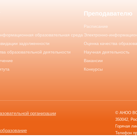
у
Преподавателю
Расписание
информационная образовательная среда
Электронно-информацион
квидации задолженности
Оценка качества образов
тва образовательной деятельности
Научная деятельность
учение
Вакансии
итута
Конкурсы
© АНОО ВО 
азовательной организации
350042, Рос
Горячая лин
 образование
Телефон пр