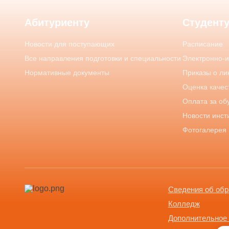
Абитуриенту
Студент
Новости для поступающих
Расписание
Все направления подготовки и специальности
Электронно-
Нормативные документы
Приказы о ли
Оценка качес
Оплата за об
Новости инст
Фотогалерея
Сведения об обр
Колледж
Дополнительное