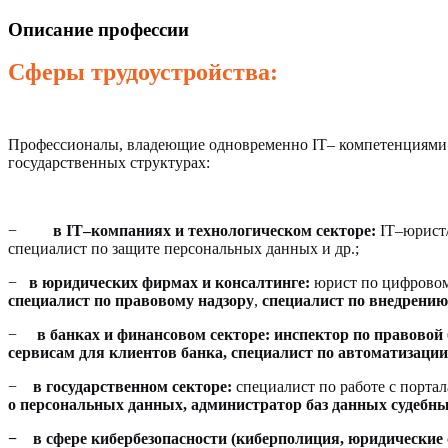
Описание профессии
Сферы трудоустройства:
Профессионалы, владеющие одновременно IT– компетенциями 
государственных структурах:
−
в IT–компаниях и технологическом секторе:
IT–юрист/
специалист по защите персональных данных и др.;
−
в юридических фирмах и консалтинге:
юрист по цифровому
специалист по правовому надзору
,
специалист по внедрению
−
в банках и финансовом секторе:
инспектор по правовой
сервисам для клиентов банка, специалист по автоматизации
−
в государственном секторе:
специалист по работе с порта
о персональных данных, администратор баз данных судебны
−
в сфере кибербезопасности (киберполиция, юридические 