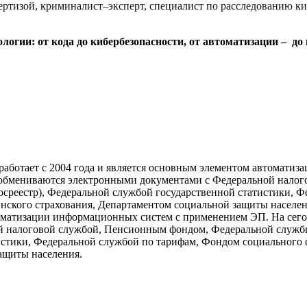
ертизой, криминалист–эксперт, специалист по расследованию к
логии: от кода до кибербезопасности, от автоматизации – до
 работает с 2004 года и является основным элементом автомат
бмениваются электронными документами с Федеральной налог
Росреестр), Федеральной службой государственной статистики,
нского страхования, Департаментом социальной защиты населен
автоматизации информационных систем с применением ЭП. На с
 налоговой службой, Пенсионным фондом, Федеральной службы 
тистики, Федеральной службой по тарифам, Фондом социального
ащиты населения.