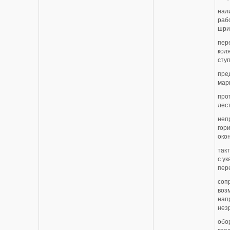
нал
раб
шри
пер
кол
сту
пре
мар
про
лес
неп
гор
око
так
с у
пер
соп
воз
нап
нез
обо