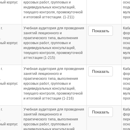
бный корпус
курсовых работ, групповых и
осн
индивидуальных консультаций,
под
текущего контроля, промежуточной
мул
и итоговой аттестации. (1-211)
про
г.
Учебная аудитория для проведения
Каб
Показать
занятий лекционного и
фор
.
практического типа, выполнения
пер
бный корпус
курсовых работ, групповых и
осн
индивидуальных консультаций,
под
текущего контроля, промежуточной
мул
аттестации (1-215)
про
г.
Учебная аудитория для проведения
Каб
Показать
занятий лекционного и
фор
.
практического типа, выполнения
пер
бный корпус
курсовых работ, групповых и
осн
индивидуальных консультаций,
под
текущего контроля, промежуточной
мул
и итоговой аттестации (1-216)
про
г.
Учебная аудитория для проведения
Каб
Показать
занятий лекционного и
фор
.
практического типа, выполнения
пер
бный корпус
курсовых работ, групповых и
осн
индивидуальных консультаций,
под