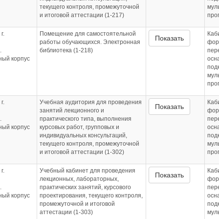
текущего контроля, промежуточной
мул
и итоговой аттестации (1-217)
про
г.
Помещение для самостоятельной
Каб
Показать
работы обучающихся. Электронная
фор
.
библиотека (1-218)
пер
бный корпус
осн
под
мул
про
г.
Учебная аудитория для проведения
Каб
Показать
занятий лекционного и
фор
.
практического типа, выполнения
пер
бный корпус
курсовых работ, групповых и
осн
индивидуальных консультаций,
под
текущего контроля, промежуточной
мул
и итоговой аттестации (1-302)
про
г.
Учебный кабинет для проведения
Каб
Показать
лекционных, лабораторных,
фор
.
практических занятий, курсового
пер
бный корпус
проектирования, текущего контроля,
осн
промежуточной и итоговой
под
аттестации (1-303)
мул