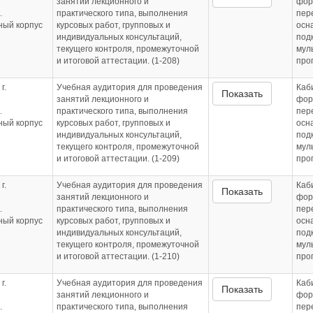
занятий лекционного и
фор
.
практического типа, выполнения
пер
бный корпус
курсовых работ, групповых и
осн
индивидуальных консультаций,
под
текущего контроля, промежуточной
мул
и итоговой аттестации. (1-208)
про
г.
Учебная аудитория для проведения
Каб
Показать
занятий лекционного и
фор
.
практического типа, выполнения
пер
бный корпус
курсовых работ, групповых и
осн
индивидуальных консультаций,
под
текущего контроля, промежуточной
мул
и итоговой аттестации. (1-209)
про
г.
Учебная аудитория для проведения
Каб
Показать
занятий лекционного и
фор
.
практического типа, выполнения
пер
бный корпус
курсовых работ, групповых и
осн
индивидуальных консультаций,
под
текущего контроля, промежуточной
мул
и итоговой аттестации. (1-210)
про
г.
Учебная аудитория для проведения
Каб
Показать
занятий лекционного и
фор
.
практического типа, выполнения
пер