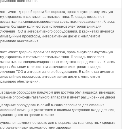
граммного обеспечения.
инет имеет дверной проем без порожка, правильную прямоугольную
му, окрашены в светлые пастельные тона. Площадь позволяет
емещаться на специализированных средствах передвижения. Классы
ащены большим количеством источников электропитания для
ключения ТСО и интерактивного оборудования. В кабинетах имеются
ьтимедийные проекторы, интерактивные доски с комплектом
граммного обеспечения.
инет имеет дверной проем без порожка, правильную прямоугольную
му, окрашены в светлые пастельные тона. Площадь позволяет
емещаться на специализированных средствах передвижения. Классы
ащены большим количеством источников электропитания для
ключения ТСО и интерактивного оборудования. В кабинетах имеются
ьтимедийные проекторы, интерактивные доски с комплектом
граммного обеспечения.
д в здание оборудован пандусом для доступа обучающихся, имеющих
ушение опорно-двигательного аппарата и имеет расширенные двери
д в здание оборудован кнопкой вызова персонала для оказания
уационной помощи и указателем о наличии доступного входа для лиц,
едвигающихся на кресле-коляске
рудовано парковочное место для специальных транспортных средств
 с ограниченными возможностями здоровья