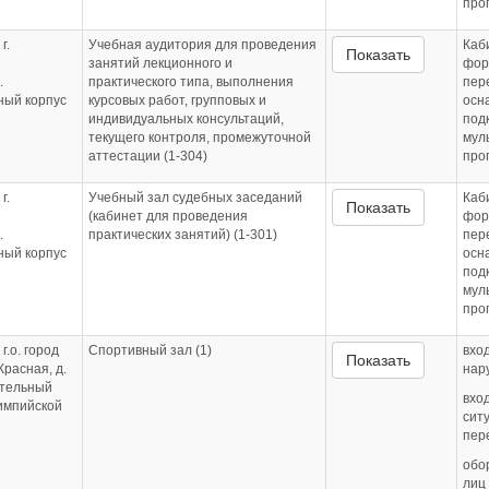
про
г.
Учебная аудитория для проведения
Каб
Показать
занятий лекционного и
фор
.
практического типа, выполнения
пер
бный корпус
курсовых работ, групповых и
осн
индивидуальных консультаций,
под
текущего контроля, промежуточной
мул
аттестации (1-304)
про
г.
Учебный зал судебных заседаний
Каб
Показать
(кабинет для проведения
фор
.
практических занятий) (1-301)
пер
бный корпус
осн
под
мул
про
г.о. город
Спортивный зал (1)
вхо
Показать
Красная, д.
нар
ительный
вхо
импийской
сит
пер
обо
лиц