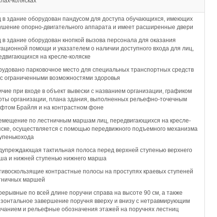
слах-колясках
д в здание оборудован пандусом для доступа обучающихся, имеющих
ушение опорно-двигательного аппарата и имеет расширенные двери
д в здание оборудован кнопкой вызова персонала для оказания
уационной помощи и указателем о наличии доступного входа для лиц,
едвигающихся на кресле-коляске
рудовано парковочное место для специальных транспортных средств
 с ограниченными возможностями здоровья
ичие при входе в объект вывески с названием организации, графиком
оты организации, плана здания, выполненных рельефно-точечным
фтом Брайля и на контрастном фоне
емещение по лестничным маршам лиц, передвигающихся на кресле-
яске, осуществляется с помощью передвижного подъемного механизма
тупенькохода
дупреждающая тактильная полоса перед верхней ступенью верхнего
ша и нижней ступенью нижнего марша
тивоскользящие контрастные полосы на проступях краевых ступеней
тничных маршей
рерывные по всей длине поручни справа на высоте 90 см, а также
изонтальное завершение поручня вверху и внизу с нетравмирующим
нчанием и рельефные обозначения этажей на поручнях лестниц