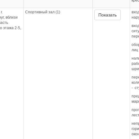
кре
г.
Спортивный зал (1)
вхо
Показать
уг, вблизи
нар
часть
вхо
 этажа 2-5,
сит
пер
обо
лиц
нал
раб
шри
пер
кол
- с
пре
мар
про
лес
неп
гор
око