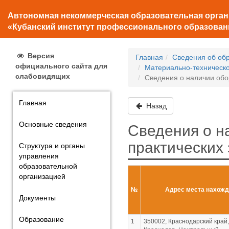
Автономная некоммерческая образовательная орга
«Кубанский институт профессионального образован
Версия
Главная
Сведения об об
официального сайта для
Материально-техническо
слабовидящих
Сведения о наличии обо
Главная
Назад
Основные сведения
Сведения о н
практических
Структура и органы
управления
образовательной
организацией
№
Адрес места нахожд
Документы
Образование
1
350002, Краснодарский край, 