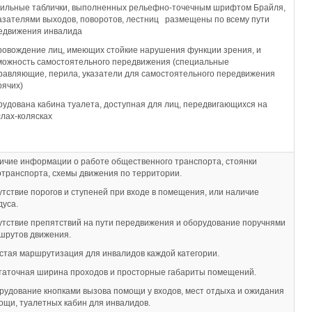
тильные таблички, выполненных рельефно-точечным шрифтом Брайля,
казателями выходов, поворотов, лестниц размещены по всему пути
едвижения инвалида
ровождение лиц, имеющих стойкие нарушения функции зрения, и
можность самостоятельного передвижения (специальные
равляющие, перила, указатели для самостоятельного передвижения
рячих)
рудована кабина туалета, доступная для лиц, передвигающихся на
слах-колясках
ичие информации о работе общественного транспорта, стоянки
отранспорта, схемы движения по территории.
утствие порогов и ступеней при входе в помещения, или наличие
дуса.
утствие препятствий на пути передвижения и оборудование поручнями
шрутов движения.
стая маршрутизация для инвалидов каждой категории.
таточная ширина проходов и просторные габариты помещений.
рудование кнопками вызова помощи у входов, мест отдыха и ожидания
ощи, туалетных кабин для инвалидов.