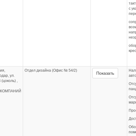
так
с у
пер
соп
воз
нап
нез
обо
кре
ия,
Отдел дизайна (Офис № 54/2)
Нал
Показать
одар, ул.
авт
(цоколь) ,
Отс
пан
А КОМПАНИЙ
Отс
мар
Про
Дос
Обо
пом