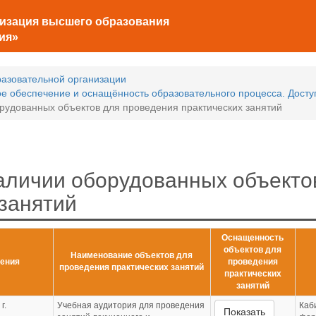
низация высшего образования
ия»
разовательной организации
е обеспечение и оснащённость образовательного процесса. Досту
рудованных объектов для проведения практических занятий
аличии оборудованных объекто
 занятий
Оснащенность
объектов для
Наименование объектов для
ения
проведения
проведения практических занятий
практических
занятий
г.
Учебная аудитория для проведения
Каб
Показать