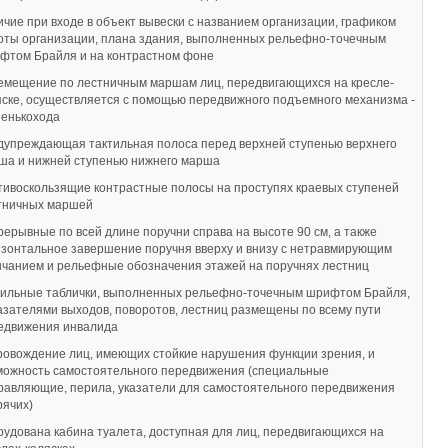
ичие при входе в объект вывески с названием организации, графиком
оты организации, плана здания, выполненных рельефно-точечным
фтом Брайля и на контрастном фоне
емещение по лестничным маршам лиц, передвигающихся на кресле-
яске, осуществляется с помощью передвижного подъемного механизма -
пенькохода
дупреждающая тактильная полоса перед верхней ступенью верхнего
ша и нижней ступенью нижнего марша
тивоскользящие контрастные полосы на проступях краевых ступеней
тничных маршей
рерывные по всей длине поручни справа на высоте 90 см, а также
изонтальное завершение поручня вверху и внизу с нетравмирующим
нчанием и рельефные обозначения этажей на поручнях лестниц
тильные таблички, выполненных рельефно-точечным шрифтом Брайля,
казателями выходов, поворотов, лестниц размещены по всему пути
едвижения инвалида
ровождение лиц, имеющих стойкие нарушения функции зрения, и
можность самостоятельного передвижения (специальные
равляющие, перила, указатели для самостоятельного передвижения
рячих)
рудована кабина туалета, доступная для лиц, передвигающихся на