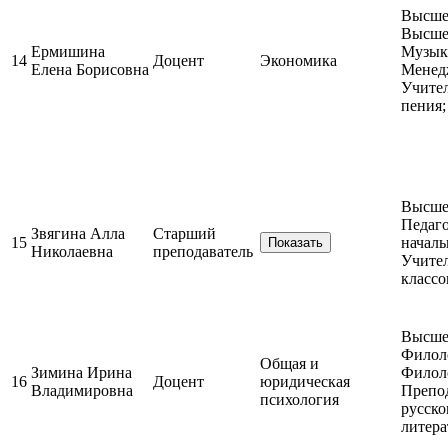
Высшее
Высшее
Ермишина
Музыка
14
Доцент
Экономика
Елена Борисовна
Менед
Учите
пения;
Высшее
Педаго
Звягина Алла
Старший
15
началь
Показать
Николаевна
преподаватель
Учите
классо
Высшее
Филол
Общая и
Зимина Ирина
Филол
16
Доцент
юридическая
Владимировна
Препо
психология
русско
литер