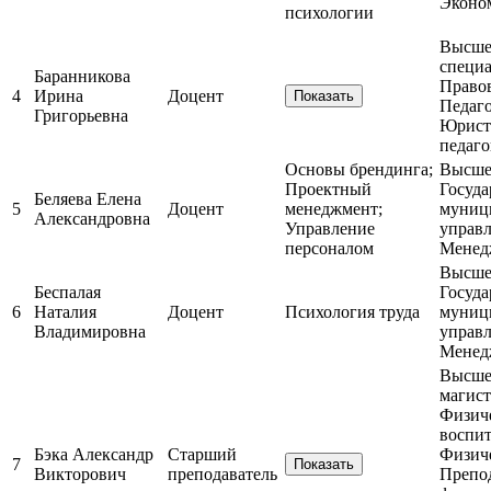
Эконо
психологии
Высшее
специа
Баранникова
Право
4
Ирина
Доцент
Показать
Педаг
Григорьевна
Юрист
педаг
Основы брендинга;
Высшее
Проектный
Госуда
Беляева Елена
5
Доцент
менеджмент;
муниц
Александровна
Управление
управ
персоналом
Менед
Высшее
Беспалая
Госуда
6
Наталия
Доцент
Психология труда
муниц
Владимировна
управ
Менед
Высшее
магист
Физич
воспит
Бэка Александр
Старший
Физич
7
Показать
Викторович
преподаватель
Препо