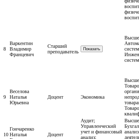
физиче
воспит
физиче
воспи
Высшее
Варкентин
Автом
Старший
8
Владимир
систе
Показать
преподаватель
Францевич
Инжен
систе
Высшее
Товаро
Веселова
органи
9
Наталья
Доцент
Экономика
непро
Юрьевна
товар
Товар
квали
Аудит;
Высшее
Управленческий
Бухгал
Гончаренко
учет и финансовый
анализ
10
Наталья
Доцент
анализ;
деятел