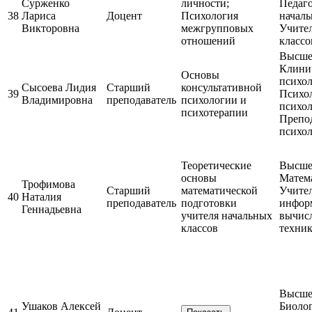
Сурженко
личности;
Педаго
38
Лариса
Доцент
Психология
началь
Викторовна
межгрупповых
Учите
отношений
классо
Высшее
Клини
Основы
психо
Сысоева Лидия
Старший
консультативной
39
Психо
Владимировна
преподаватель
психологии и
психол
психотерапии
Препо
психо
Теоретические
Высшее
основы
Матем
Трофимова
Старший
математической
Учител
40
Наталия
преподаватель
подготовки
инфор
Геннадьевна
учителя начальных
вычис
классов
техни
Высшее
Ушаков Алексей
Биолог