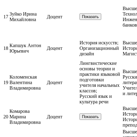
Высшее
Зуйко Ирина
Техно
17
Доцент
Показать
Михайловна
Инжен
банков
История искусств;
Высшее
Капшук Антон
18
Доцент
Организационный
Истор
Юрьевич
дизайн
Магис
Лингвистические
основы теории и
Высшее
практики языковой
Коломенская
Русски
подготовки
19
Валентина
Доцент
литера
учителя начальных
Владимировна
Учител
классов;
и лите
Русский язык и
культура речи
Высшее
Комарова
Истор
20
Марина
Доцент
Показать
Истор
Владимировна
препод
Высшее