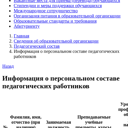
Вакантные места для приёма (перевода) обучающихся
Стипендии и меры поддержки обучающихся
Международное сотрудничество
Организация питания в образовательной организации
Образовательные стандарты и требования
Абитуриенту
Главная
Сведения об образовательной организации
Педагогический состав
Информация о персональном составе педагогических
работников
Назад
Информация о персональном составе
педагогических работников
Уро
проф
о
Фамилия, имя,
Преподаваемые
отчество (при
Занимаемая
учебные
н
№
наличии)
должность
предметы, курсы,