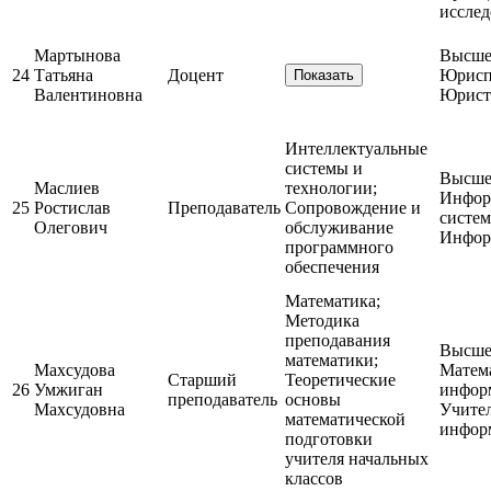
исслед
Мартынова
Высшее
24
Татьяна
Доцент
Юрисп
Показать
Валентиновна
Юрист
Интеллектуальные
системы и
Высшее
Маслиев
технологии;
Инфор
25
Ростислав
Преподаватель
Сопровождение и
систем
Олегович
обслуживание
Инфор
программного
обеспечения
Математика;
Методика
преподавания
Высшее
математики;
Махсудова
Матем
Старший
Теоретические
26
Умжиган
инфор
преподаватель
основы
Махсудовна
Учител
математической
инфор
подготовки
учителя начальных
классов