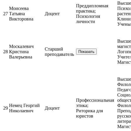
Высше
Преддипломная
Моисеева
Психол
практика;
27
Татьяна
Доцент
расте
Психология
Викторовна
Клини
личности
Учены
Высшее
Москалевич
магист
Старший
28
Кристина
Логопе
Показать
преподаватель
Валерьевна
Учител
Магис
Высшее
Филол
Педаго
Социол
Профессиональная
общес
Немец Георгий
этика;
Филол
29
Доцент
Николаевич
Риторика для
Препо
юристов
русско
литера
Магис