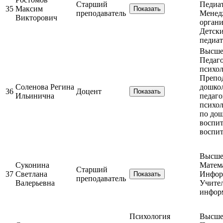
Старший
Педиат
35
Максим
Показать
преподаватель
Менед
Викторович
орган
Детски
педиа
Высшее
Педаго
психо
Препо
Соленова Регина
дошко
36
Доцент
Показать
Ильинична
педаго
психол
по до
воспи
воспит
Высшее
Суконина
Матем
Старший
37
Светлана
Инфор
Показать
преподаватель
Валерьевна
Учител
инфор
Психология
Высшее