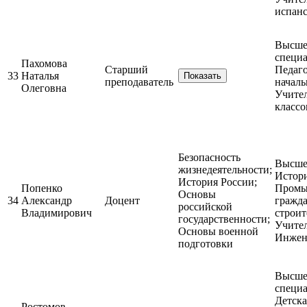
испанс
Высшее
специа
Пахомова
Старший
Педаго
33
Наталья
Показать
преподаватель
началь
Олеговна
Учите
классо
Безопасность
Высшее
жизнедеятельности;
Истори
История России;
Попенко
Промы
Основы
34
Александр
Доцент
гражда
российской
Владимирович
строит
государственности;
Учител
Основы военной
Инжен
подготовки
Высшее
специа
Детска
Ростомов