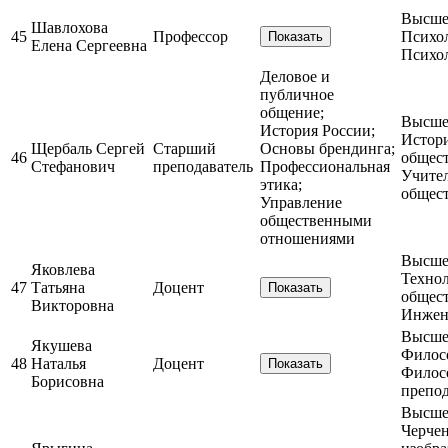
Высшее
Шавлохова
45
Профессор
Психо
Показать
Елена Сергеевна
Психо
Деловое и
публичное
общение;
Высшее
История России;
Истор
Щербаль Сергей
Старший
Основы брендинга;
46
общес
Стефанович
преподаватель
Профессиональная
Учител
этика;
общес
Управление
общественными
отношениями
Высшее
Яковлева
Техно
47
Татьяна
Доцент
Показать
общес
Викторовна
Инжен
Высшее
Якушева
Филос
48
Наталья
Доцент
Показать
Филос
Борисовна
препод
Высшее
Черчен