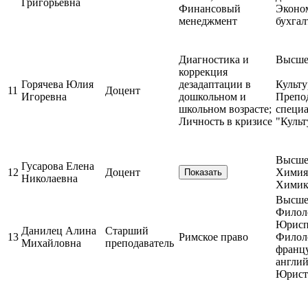
Григорьевна
Финансовый
Эконо
менеджмент
бухгал
Диагностика и
Высшее
коррекция
Горячева Юлия
дезадаптации в
Культу
11
Доцент
Игоревна
дошкольном и
Препод
школьном возрасте;
специ
Личность в кризисе
"Культ
Высшее
Гусарова Елена
12
Доцент
Химия
Показать
Николаевна
Химик
Высшее
Филол
Юрисп
Данилец Алина
Старший
13
Римское право
Филол
Михайловна
преподаватель
францу
англий
Юрист