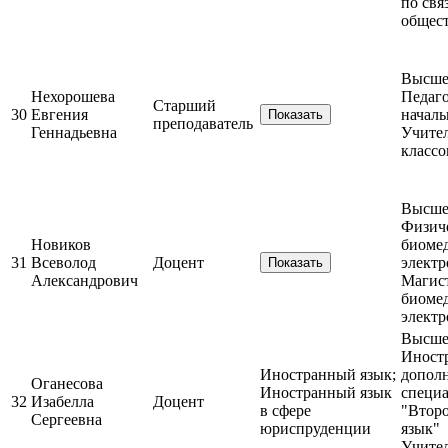
по свя
общес
Высшее
Нехорошева
Педаго
Старший
30
Евгения
началь
Показать
преподаватель
Геннадьевна
Учите
классо
Высшее
Физиче
Новиков
биоме
31
Всеволод
Доцент
электр
Показать
Александрович
Магист
биоме
элект
Высшее
Иност
Иностранный язык;
допол
Оганесова
Иностранный язык
специ
32
Изабелла
Доцент
в сфере
"Втор
Сергеевна
юриспруденции
язык"
Учител