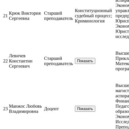
аспира
Эконо
Конституционный
управл
Крюк Виктория
Старший
21
судебный процесс;
предпр
Сергеевна
преподаватель
Криминология
Юрисп
Эконо
Юрист;
исслед
Высшее
Левичев
Старший
Прикл
22
Константин
Показать
преподаватель
Матем
Сергеевич
прогр
Высшее
магист
аспира
Финанс
Манжос Любовь
Педаго
23
Доцент
Показать
Владимировна
образо
Эконом
Исслед
Препод