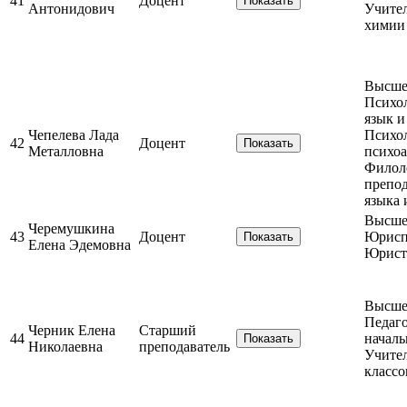
41
Доцент
Показать
Антонидович
Учител
химии
Высше
Психол
язык и
Чепелева Лада
Психо
42
Доцент
Показать
Металловна
психоа
Филол
препод
языка 
Высшее
Черемушкина
43
Доцент
Юрисп
Показать
Елена Эдемовна
Юрист
Высшее
Педаго
Черник Елена
Старший
44
началь
Показать
Николаевна
преподаватель
Учите
классо