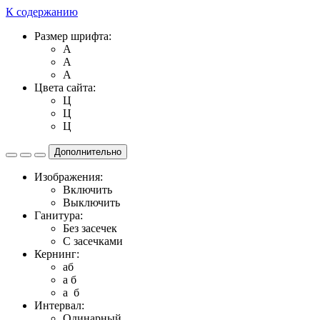
К содержанию
Размер шрифта:
A
A
A
Цвета сайта:
Ц
Ц
Ц
Дополнительно
Изображения:
Включить
Выключить
Ганитура:
Без засечек
С засечками
Кернинг:
aб
a б
a б
Интервал:
Одинарный