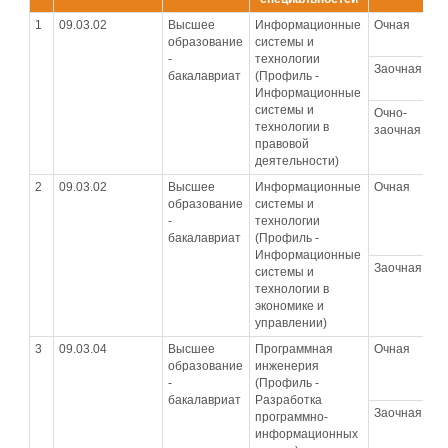
1
09.03.02
Высшее
Информационные
Очная
0
образование
системы и
-
технологии
Заочная
0
бакалавриат
(Профиль -
Информационные
системы и
Очно-
0
технологии в
заочная
правовой
деятельности)
2
09.03.02
Высшее
Информационные
Очная
0
образование
системы и
-
технологии
бакалавриат
(Профиль -
Информационные
Заочная
0
системы и
технологии в
экономике и
управлении)
3
09.03.04
Высшее
Программная
Очная
0
образование
инженерия
-
(Профиль -
бакалавриат
Разработка
Заочная
0
программно-
информационных