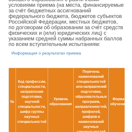
условиями приема (на места, финансируемые
за счёт бюджетных ассигнований
федерального бюджета, бюджетов субъектов
Российской Федерации, местных бюджетов,
по договорам об образовании за счёт средств
физических и (или) юридических лиц) с
указанием средней суммы набранных баллов
по всем вступительным испытаниям:
Информация о результатах приема
Перечень
наименований
Код профессии,
специальностей
специальности,
или направлений
направления
подготовки,
подготовки,
образовательных
Уровень
Форма
№
научной
программ,
образования
обучения
специальности,
направленностей,
шифр группы
профилей,
научных
шифров и
специальностей
наименований
научных
специальностей