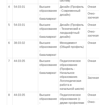
систем)
4
54.03.01
Высшее
Дизайн (Профиль
Очная
0
образование
- Современный
Очно-
0
-
дизайн)
заочная
бакалавриат
5
54.03.01
Высшее
Дизайн (Профиль
Очная
0
образование
- Технический и
Очно-
0
-
ландшафтный
заочная
бакалавриат
дизайн)
6
38.03.02
Высшее
Менеджмент
Очная
0
образование
(Общий профиль)
-
бакалавриат
7
44.03.05
Высшее
Педагогическое
Очная
0
образование
образование
-
(Профиль -
бакалавриат
Начальное
образование.
Заочная
0
Логопедическая
работа в
начальной школе)
8
44.03.05
Высшее
Педагогическое
Очная
0
образование
образование (с
Очно-
0
-
двумя профилями