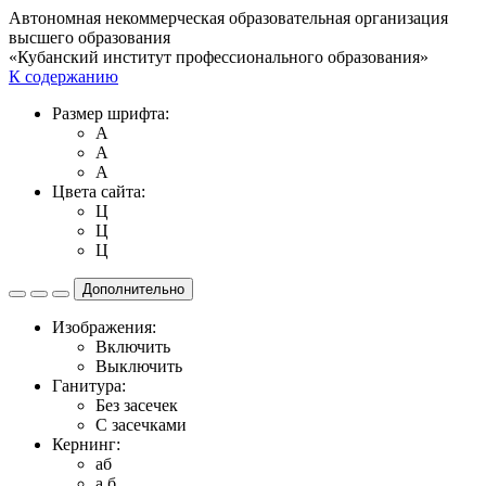
Автономная некоммерческая образовательная организация
высшего образования
«Кубанский институт профессионального образования»
К содержанию
Размер шрифта:
A
A
A
Цвета сайта:
Ц
Ц
Ц
Дополнительно
Изображения:
Включить
Выключить
Ганитура:
Без засечек
С засечками
Кернинг:
aб
a б