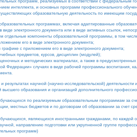
ательных программ, реализуемых в соответствии с федеральным 
ием интеллекта, и основных программ профессионального обучен
осуществляющих образовательную деятельность по имеющим госуд
бразовательных программах, включая адаптированные образовате
 виде электронного документа или в виде активных ссылок, непос
м отдельные компоненты образовательной программы, в том числ
ложением его в виде электронного документа;
 графике с приложением его в виде электронного документа;
чебных предметов, курсов, дисциплин (модулей);
оценочных и методических материалах, а также в предусмотренны
кой Федерации» случаях в виде рабочей программы воспитания, ка
мента.
 результатах научной (научно-исследовательской) деятельности и
й высшего образования и организаций дополнительного профессио
бучающихся по реализуемым образовательным программам за сче
ции, местных бюджетов и по договорам об образовании за счет сре
бучающихся, являющихся иностранными гражданами, по каждой о
научной, направлению подготовки или укрупненной группе професс
тельных программ)