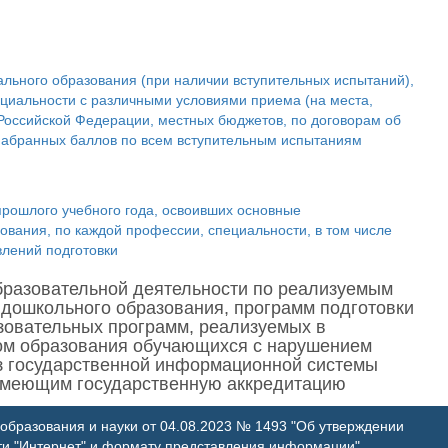
льного образования (при наличии вступительных испытаний),
циальности с различными условиями приема (на места,
оссийской Федерации, местных бюджетов, по договорам об
 набранных баллов по всем вступительным испытаниям
прошлого учебного года, освоивших основные
ания, по каждой профессии, специальности, в том числе
влений подготовки
бразовательной деятельности по реализуемым
дошкольного образования, программ подготовки
азовательных программ, реализуемых в
ом образования обучающихся с нарушением
из государственной информационной системы
 имеющим государственную аккредитацию
образования и науки от 04.08.2023 № 1493 "Об утверждении
меющим государственную аккредитацию образовательных
ти "Интернет" и формату представления информации".