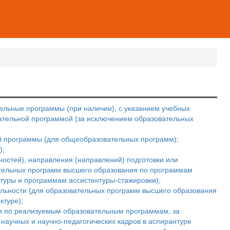
льные программы (при наличии), с указанием учебных
вательной программой (за исключением образовательных
й программы (для общеобразовательных программ);
);
остей), направления (направлений) подготовки или
ательных программ высшего образования по программам
туры и программам ассистентуры-стажировки);
альности (для образовательных программ высшего образования
ктуре);
ти по реализуемым образовательным программам, за
научных и научно-педагогических кадров в аспирантуре