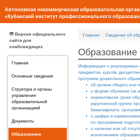
Автономная некоммерческая образовательная орга
«Кубанский институт профессионального образован
Версия официального
Главная
Сведения об об
сайта для
слабовидящих
Образование
Главная
Информация о реализуемых о
предметов, курсов, дисципли
Основные сведения
программ дошкольного образ
об уровне общего или 
Структура и органы
о форме обучения (за 
управления
нормативном сроке обу
образовательной
укрупненной группе пр
организацией
бакалавриата, програм
о шифре и наименовани
Документы
по программам подготов
о наличии или об отсу
Образование
исключением образоват