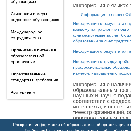
обучающихся
Информация о языках о
Стипендии и меры
Информация о языках О
поддержки обучающихся
Информация о результатах п
каждому направлению подгото
Международное
финансируемые за счет бюдж
сотрудничество
образовании за счет средств
Организация питания в
Информация о результатах пе
образовательной
Информация о трудоустройств
организации
профессиональные образоват
научной, направлению подгот
Образовательные
стандарты и требования
Информация о наличии 
образовательным прог
Абитуриенту
научных и научно-педа
соответствии с федер
интеллекта, и основны
"Реестр организаций,
образовательным прог
Раскрытие информации об образовательной организации в с
Выписка из ГИС «Реестр ор
Требований к структуре официального сайта образов