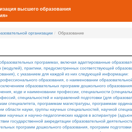
низация высшего образования
ия»
разовательной организации
Образование
бразовательных программах, включая адаптированные образовате
н (модулей), практики, предусмотренных соответствующей образо
ования), с указанием для каждой из них следующей информации:
профессионального образования, о наименовании образовательно
исключением образовательных программ дошкольного образования
чения, коде и наименовании профессии, специальности (специальн
офессий, специальностей и направлений подготовки (для образов
мам специалитета, программам магистратуры, программам ордина
и области науки, группы научных специальностей, научной специ
ки научных и научно-педагогических кадров в аспирантуре (адъюн
тствии государственной аккредитации образовательной деятельнос
ельных программ дошкольного образования, программ подготовки 