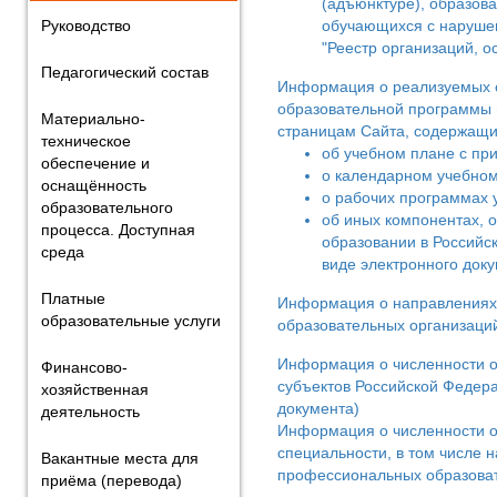
(адъюнктуре), образов
Руководство
обучающихся с нарушен
"Реестр организаций, 
Педагогический состав
Информация о реализуемых о
образовательной программы в
Материально-
страницам Сайта, содержащи
техническое
об учебном плане с при
обеспечение и
о календарном учебном
оснащённость
о рабочих программах у
образовательного
об иных компонентах, 
процесса. Доступная
образовании в Российс
среда
виде электронного доку
Платные
Информация о направлениях и
образовательные услуги
образовательных организаци
Информация о численности о
Финансово-
субъектов Российской Федера
хозяйственная
документа)
деятельность
Информация о численности о
специальности, в том числе 
Вакантные места для
профессиональных образова
приёма (перевода)