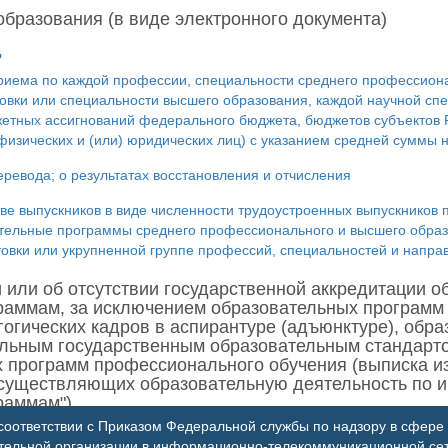
бразования (в виде электронного документа)
Д
риема по каждой профессии, специальности среднего профессиона
вки или специальности высшего образования, каждой научной спе
етных ассигнований федерального бюджета, бюджетов субъектов Р
 физических и (или) юридических лиц) с указанием средней суммы
ревода; о результатах восстановления и отчисления
е выпускников в виде численности трудоустроенных выпускников 
ельные программы среднего профессионального и высшего образов
овки или укрупненной группе профессий, специальностей и напра
или об отсутствии государственной аккредитации о
раммам, за исключением образовательных программ 
гогических кадров в аспирантуре (адъюнктуре), обр
альным государственным образовательным стандарт
х программ профессионального обучения (выписка 
 осуществляющих образовательную деятельность по
раммам")
оответствии с Приказом Федеральной службы по надзору в сфере 
ганизаций, осуществляющих образовательную деятельность по и
ательной организации в информационно-телекоммуникационной се