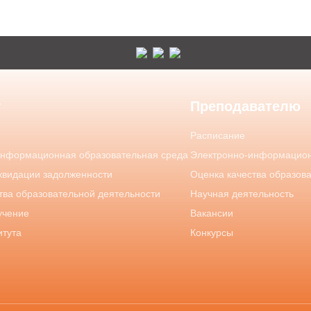
у
Преподавателю
Расписание
информационная образовательная среда
Электронно-информацион
квидации задолженности
Оценка качества образов
тва образовательной деятельности
Научная деятельность
учение
Вакансии
итута
Конкурсы