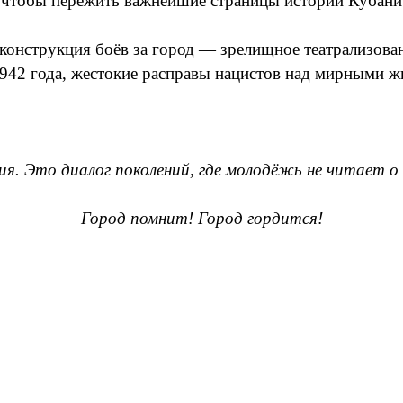
, чтобы пережить важнейшие страницы истории Кубани
конструкция боёв за город — зрелищное театрализован
1942 года, жестокие расправы нацистов над мирными 
я. Это диалог поколений, где молодёжь не читает о
Город помнит! Город гордится!