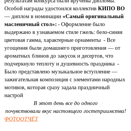
результатам конкурса были вручены дипломы.
Особой награды удостоился коллектив
КИПО ВО
— диплом в номинации
«Самый оригинальный
масленичный стол»:
- Оформление было
выдержано в узнаваемом стиле гжель: бело‑синяя
цветовая гамма, характерные орнаменты
- Все
угощения были домашнего приготовления — от
ароматных блинов до закусок и десертов, что
подчеркнуло теплоту и душевность праздника
-
Было представлено музыкальное вступление —
зажигательная композиция с элементами народных
мотивов, которая сразу задала праздничный
настрой
В этот день все до одного
почувствовали вкус настоящего гостеприимства!
ФОТООТЧЁТ