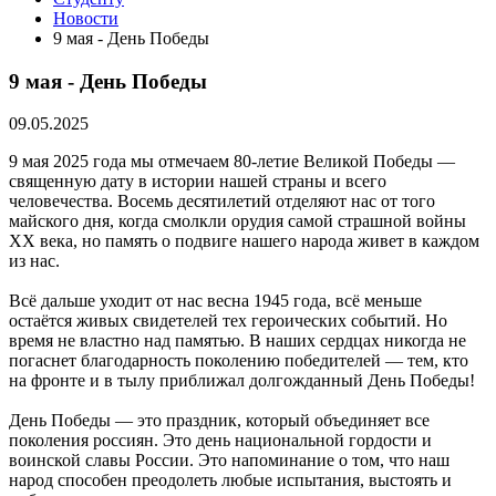
Новости
9 мая - День Победы
9 мая - День Победы
09.05.2025
9 мая 2025 года мы отмечаем 80-летие Великой Победы —
священную дату в истории нашей страны и всего
человечества. Восемь десятилетий отделяют нас от того
майского дня, когда смолкли орудия самой страшной войны
XX века, но память о подвиге нашего народа живет в каждом
из нас.
Всё дальше уходит от нас весна 1945 года, всё меньше
остаётся живых свидетелей тех героических событий. Но
время не властно над памятью. В наших сердцах никогда не
погаснет благодарность поколению победителей — тем, кто
на фронте и в тылу приближал долгожданный День Победы!
День Победы — это праздник, который объединяет все
поколения россиян. Это день национальной гордости и
воинской славы России. Это напоминание о том, что наш
народ способен преодолеть любые испытания, выстоять и