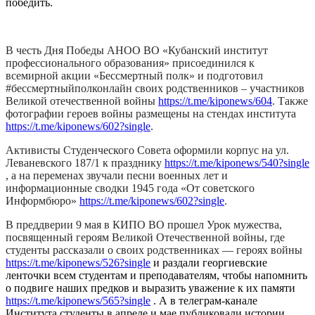
победить.
В честь Дня Победы АНОО ВО «Кубанский институт
профессионального образования» присоединился к
всемирной акции «Бессмертный полк» и подготовил
#бессмертныйполконлайн своих родственников – участников
Великой отечественной войны
https://t.me/kiponews/604
. Также
фотографии героев войны размещены на стендах института
https://t.me/kiponews/602?single
.
Активисты Студенческого Совета оформили корпус на ул.
Леваневского 187/1 к празднику
https://t.me/kiponews/540?single
, а на переменах звучали песни военных лет и
информационные сводки 1945 года «От советского
Информбюро»
https://t.me/kiponews/602?single
.
В преддверии 9 мая в КИПО ВО прошел Урок мужества,
посвященный героям Великой Отечественной войны, где
студенты рассказали о своих родственниках — героях войны
https://t.me/kiponews/526?single
и раздали георгиевские
ленточки всем студентам и преподавателям, чтобы напомнить
о подвиге наших предков и выразить уважение к их памяти
https://t.me/kiponews/565?single
. А в телеграм-канале
Института студенты в апреле и мае публиковали истории