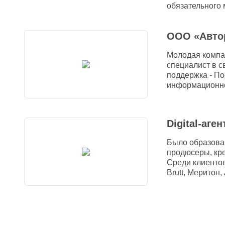
обязательного
ООО «Авто
Молодая компан
специалист в с
поддержка - П
информационно
Digital-аге
Было образован
продюсеры, кр
Среди клиентов:
Brutt, Меритон,