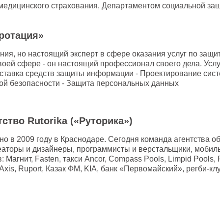
 медицинского страхования, Департаментом социальной за
ротация»
ия, но настоящий эксперт в сфере оказания услуг по защи
воей сфере - он настоящий профессионал своего дела. Услу
оставка средств защиты информации - Проектирование сис
й безопасности - Защита персональных данных
нтство Rutorika («Руторика»)
о в 2009 году в Краснодаре. Сегодня команда агентства о
еаторы и дизайнеры, программисты и верстальщики, мобил
 Магнит, Fasten, такси Ancor, Compass Pools, Limpid Pools,
 Axis, Ruport, Казак ФМ, KIA, банк «Первомайский», регби-кл