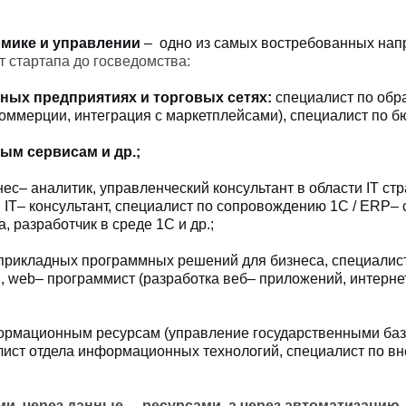
мике и управлении
– одно из самых востребованных нап
 стартапа до госведомства:
ных предприятиях и торговых сетях:
специалист по обра
коммерции, интеграция с маркетплейсами), специалист по 
м сервисам и др.;
ес– аналитик, управленческий консультант в области
IT
стр
 IT– консультант, специалист по сопровождению 1С / ERP– 
а,
разработчик в среде 1С и др.;
прикладных программных решений для бизнеса, специалист
 web– программист (разработка веб– приложений, интерне
ормационным ресурсам (управление государственными база
ист отдела информационных технологий, специалист по в
ами, через данные – ресурсами, а через автоматизаци