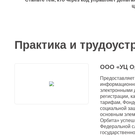
ц
Практика и трудоуст
ООО «УЦ О
Предоставляет 
информационны
электронными 
регистрации, к
тарифам, Фонд
социальной защ
основным элем
Орбита» успеш
Федеральной сл
государственн