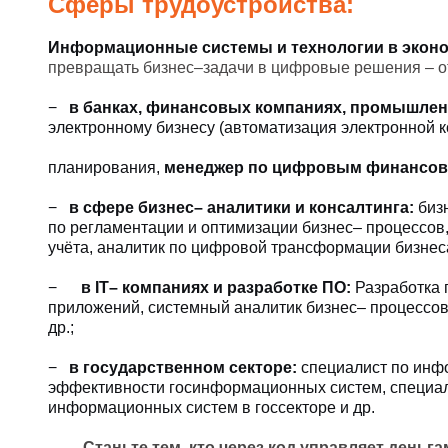
Сферы трудоустройства:
Информационные системы и технологии в эконо
превращать бизнес–задачи в цифровые решения – от
−
в банках, финансовых компаниях, промышлен
электронному бизнесу (автоматизация электронной 
планирования,
менеджер по цифровым финансовы
−
в сфере бизнес– аналитики и консалтинга:
бизн
по регламентации и оптимизации бизнес– процессов,
учёта, аналитик по цифровой трансформации бизнес
−
в IT– компаниях и разработке ПО:
Разработка 
приложений, системный аналитик бизнес– процессов,
др.;
−
в государственном секторе:
специалист по инф
эффективности госинформационных систем, специал
информационных систем в госсекторе и др.
Станьте тем, кто через код управляет деньг