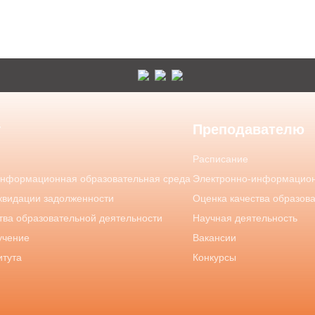
у
Преподавателю
Расписание
информационная образовательная среда
Электронно-информацион
квидации задолженности
Оценка качества образов
тва образовательной деятельности
Научная деятельность
учение
Вакансии
итута
Конкурсы