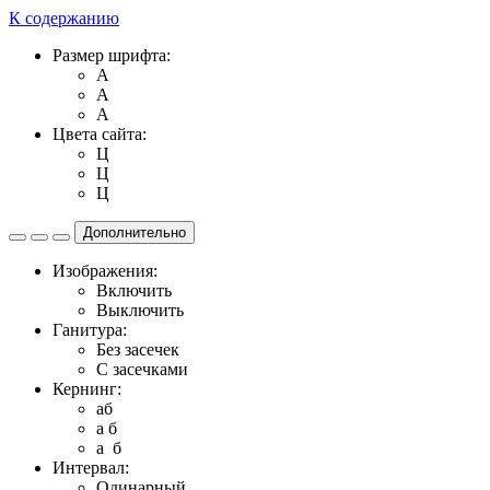
К содержанию
Размер шрифта:
A
A
A
Цвета сайта:
Ц
Ц
Ц
Дополнительно
Изображения:
Включить
Выключить
Ганитура:
Без засечек
С засечками
Кернинг:
aб
a б
a б
Интервал:
Одинарный